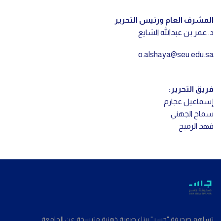
المشرف العام ورئيس التحرير
د. عمر بن عبدالله الشايع
o.alshaya@seu.edu.sa
فريق التحرير:
إسماعيل عجارم
سماح الجهني
فهد الرميح
تساهم صحيفة "جسر" ببناء صورة ذهنية مترسخة عن الجامعة