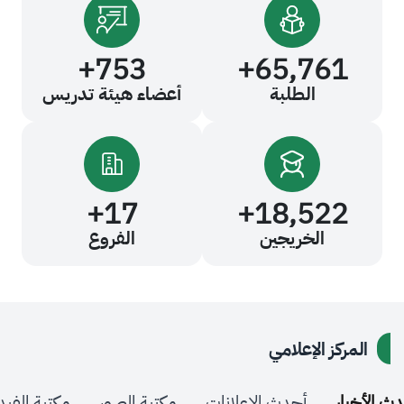
+
753
+
65,76
الطلبة
أعضاء هيئة تدريس
+
17
+
18,52
الخريجين
الفروع
كز الإعلامي
ر
أحدث الإعلانات
مكتبة الصور
مكتبة الفيديو