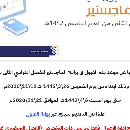
 عن موعد بدء القبول في برامج الماجستير للفصل الدراسي الثاني من الع
وذلك ابتداءً من يوم الخميس 26\3\1442 هـ 12\11\2020م
حتى يوم السبت 6\4\1442هـ الموافق 21\11\2020م
علمًا بأن التقديم سيتاح عبر
بوابة القبول
امج إدارة الأعمال فقط لخريجي ذات التخصص (الفصل التحضيري غير