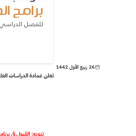
26 ربيع الأول 1442
تعلن عمادة الدراسات العليا
تنويه: القبول في برن