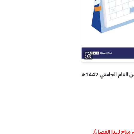
ام الجامعي 1442هـ
 متاح لهذا الفصل).