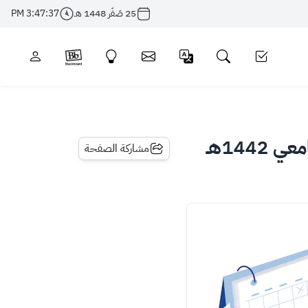
25 صَفَر 1448 هـ
3:47:37 PM
144هـ
مشاركة الصفحة