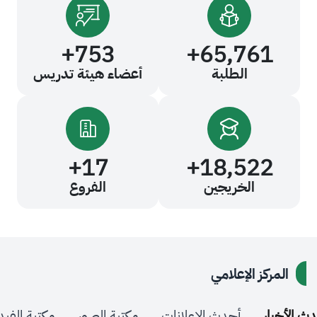
+
753
+
65,76
الطلبة
أعضاء هيئة تدريس
+
17
+
18,52
الخريجين
الفروع
كز الإعلامي
ر
أحدث الإعلانات
مكتبة الصور
مكتبة الفيديو