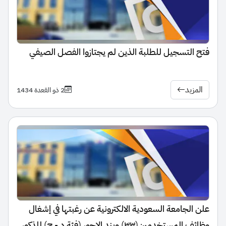
فتح التسجيل للطلبة الذين لم يجتازوا الفصل الصيفي
المزيد
2 ذو القعدة 1434
علن الجامعة السعودية الالكترونية عن رغبتها في إشغال
وظائف المستخدمين(٣٣) وبند الاجور (فئة د - ج) للذكور