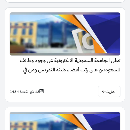
تعلن الجامعة السعودية الالكترونية عن وجود وظائف
للسعوديين على رتب أعضاء هيئة التدريس ومن في
حكمهم, معيد، محاضر، أعضاء هيئة تدريس (أستاذ،
أستاذ مشارك، أستاذ مساعد)
المزيد
13 ذو القعدة 1434