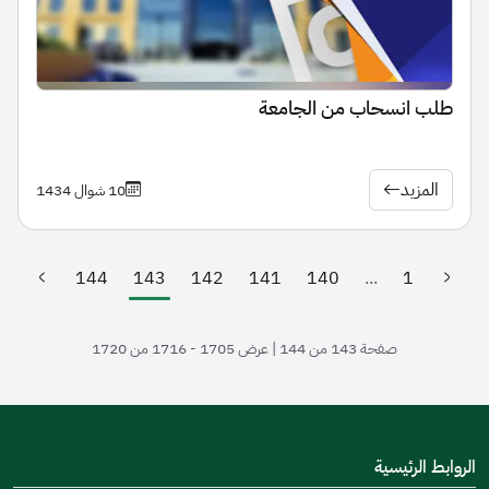
طلب انسحاب من الجامعة
المزيد
10 شوال 1434
144
143
142
141
140
...
1
(الصفحة الحالية)
صفحة 143 من 144 | عرض 1705 - 1716 من 1720
الروابط الرئيسية