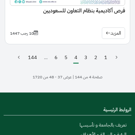
فرص أكاديمية بنظام التعاون للسعوديين
المزيد
10 رجب 1447
144
...
6
5
4
3
2
1
(الصفحة الحالية)
صفحة 4 من 144 | عرض 37 - 48 من 1720
الروابط الرئيسية
تعريف بالجامعة و تأسيسها
الرؤية و الرسالة و الأهداف