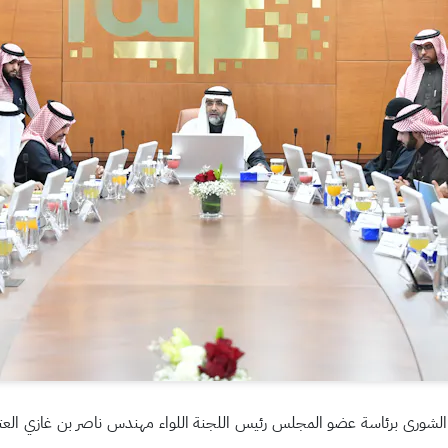
شورى برئاسة عضو المجلس رئيس اللجنة اللواء مهندس ناصر بن غازي العتيبي، ب