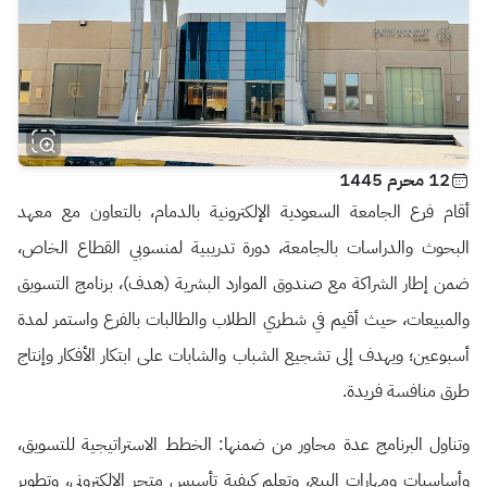
12 محرم 1445
أقام فرع الجامعة السعودية الإلكترونية بالدمام، بالتعاون مع معهد
البحوث والدراسات بالجامعة، دورة تدريبية لمنسوبي القطاع الخاص،
ضمن إطار الشراكة مع صندوق الموارد البشرية (هدف)، برنامج التسويق
والمبيعات، حيث أقيم في شطري الطلاب والطالبات بالفرع واستمر لمدة
أسبوعين؛ ويهدف إلى تشجيع الشباب والشابات على ابتكار الأفكار وإنتاج
طرق منافسة فريدة.
وتناول البرنامج عدة محاور من ضمنها: الخطط الاستراتيجية للتسويق،
وأساسيات ومهارات البيع، وتعلم كيفية تأسيس متجر الإلكتروني، وتطوير