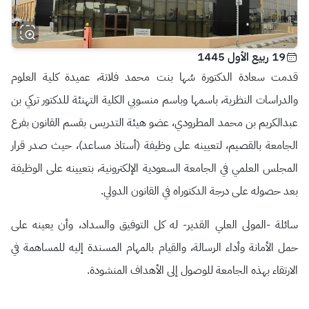
19 ربيع الأول 1445
قدمت سعادة الدكتورة سُها بنت محمد فلاتة، عميدة كلية العلوم
والدراسات النظرية، باسمها وباسم منسوبي الكلية التهنئة للدكتور تركي بن
عبدالكريم بن محمد المطرودي، عضو هيئة التدريس بقسم القانون بفرع
الجامعة بالقصيم، لتعيينه على وظيفة (أستاذ مساعد)،
حيث صدر قرار
المجلس العلمي في الجامعة السعودية الإلكترونية، بتعيينه على الوظيفة
بعد حصوله على درجة الدكتوراه في القانون الدولي.
سائلة -المولى العلي القدير- له كل التوفيق والسداد، وأن يعينه على
حمل الأمانة وأداء الرسالة، والقيام بالمهام المسندة إليه للمساهمة في
الارتقاء بهذه الجامعة للوصول إلى الأهداف المنشودة.