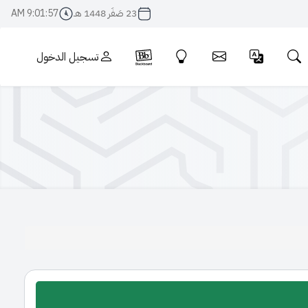
23 صَفَر 1448 هـ
9:01:58 AM
تسجيل الدخول