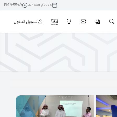
24 صَفَر 1448 هـ
9:55:49 PM
تسجيل الدخول