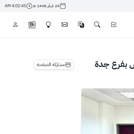
24 صَفَر 1448 هـ
4:02:46 AM
س بفرع جدة
مشاركة الصفحة