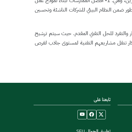
واشتملت ورش العمل على مواضيع تهدف لتطوير نماذج الأعمال والحصول على مهارات التسويق واستقطاب المستثمرين، وهي: 1- أفضل الممارسات لبناء نموذج عمل
مربح. 2- طرق تحديد عرض القيمة للشركة الناشئة واستراتيجية الدخول إلى السوق وصيغة الربح. 3- التطور ضمن النظام البيئي للشركات الناشئة وتحسين
ر والتفرد للحل التقني المقدم. حيث سيتم ترشيح
كار تنقل مشاريعهم التقنية لمستوى جاذب لفرص
تابعنا على
تطبيق الجوال SEU