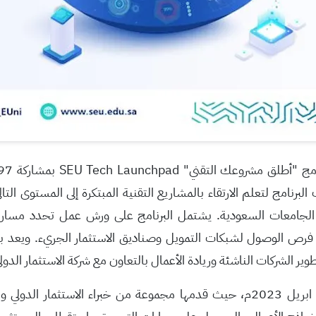
نامج "أطلق مشروعك التقني
" SEU Tech Launchpad
بمشاركة
97
البرنامج
لتعلم الارتقاء ب
ال
مشاريع التقنية المبتكرة إلى المستوى التا
لجامعات السعودية.
يشتمل البرنامج على ورش عمل تحدد مسارات
ها فرص الوصول لشبكات التمويل وصناديق الاستثمار الجريء. ويعد بر
طوير الشركات الناشئة وريادة الأعمال بالتعاون مع شركة الاستثمار الدول
، حيث
قدمها مجموعة من خبراء الاستثمار الدولي و