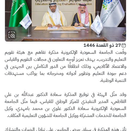
27 ذو القعدة 1446
وقّعت الجامعة السعودية الإلكترونية مذكرة تفاهم مع هيئة تقويم
التعليم والتدريب، بهدف تعزيز أوجه التعاون في مجالات التقويم والقياس
والاعتماد الأكاديمي، وذلك انطلاقًا من الدور التكاملي بين الجهتين في
دعم جودة التعليم وتطوير أدواته ومخرجاته بما يواكب مستهدفات
التنمية الوطنية.
وقد مثّل الهيئة في توقيع المذكرة سعادة الدكتور عبدالله بن علي
القاطعي، المدير التنفيذي للمركز الوطني للقياس، فيما مثّل الجامعة
السعودية الإلكترونية سعادة الدكتور علوي بن محمد بامهدي، وكيل
الجامعة للخدمات المشتركة ووكيل الجامعة للشؤون التعليمية المكلف.
تأتي هذه المذكرة في سياق حرص الجانبين على تبادل الخبرات والتشارك