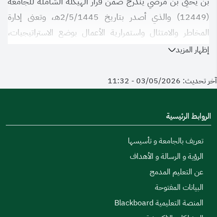
بن يحيى بن مرضي يندرج ضمن قرار الهيكلة الشاملة للجامعة
(12449) والذي أصدر بتاريخ 2/5/1445هـ، وتعنى إدارة
المخاطر والامتثال واستمرارية الأعمال بوضع الاستراتيجيات،
الخطـط، السياسات، الوثائق، المنهجيات، المعايير، الإرشادات
إظهار المزيد
والضوابـط ذات العلاقة بتحديـد المخاطـر وتقييمهـا ومعالجة
المخاطر التي يمكن أن تؤثر على أهداف الجامعة، وتشمل هذه
آخر تحديث: 03/05/2026 - 11:32
المخاطر المالية والتشغيلية والقانونية والبيئية والسلامة وغيرها
من المخاطر والوقايـة منهـا، والتخطيـط والاستعداد للطـوارئ
الروابط الرئيسية
والأزمات، والاستجابة لهـا، والتعافي منها، وضمان استمرارية
الأعمال والحد من تأثيرها وانقطاع الأعمال والخدمات بما يدعـم
تعريف بالجامعة و تأسيسها
تحقيـق الأهداف الاستراتيجية للجامعة وتحقيـق مستهدفاتها
الرؤية و الرسالة و الأهداف
وأولوياتها ، وتلبية جميع متطلبات الالتزام (مثل، التشريعات،
عن التعليم المدمج
والأنظمة، السياسات الداخلية للجامعة، المعايير المتبعة).
البيانات المفتوحة
المنصة التعليمية Blackboard