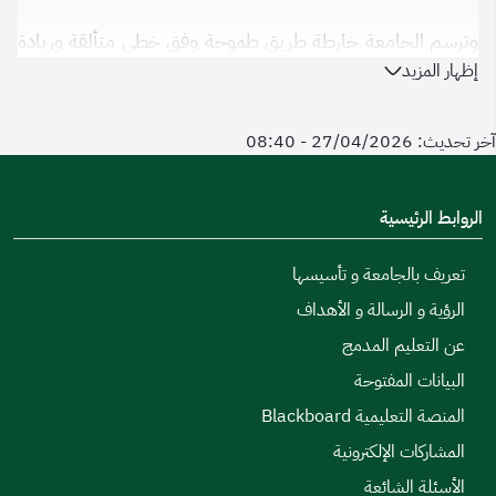
وترسم الجامعة خارطة طريق طموحة وفق خطى متألقة وريادة
إظهار المزيد
متجددة ، مبرهنة على مواصلة التزامها بضمان الاستدامة والتميز
الرقمي في جميع أعمالها ، حيث أثمرت تلك الجهود إلى تحقيق
آخر تحديث: 27/04/2026 - 08:40
مراكز متقدمة في مؤشر قطاع التعليم والتدريب في قياس التحول
الرقمي الحكومي ، وذلك بفضل الرؤية الطموحة والدعم
اللامحدود من القيادة الرشيدة، والجهود المتواصلة التي تبذلها
الروابط الرئيسية
منظومة التحول الرقمي و يضمن الارتقاء والتميز في تقديم
تعريف بالجامعة و تأسيسها
الخدمات الرقمية.
الرؤية و الرسالة و الأهداف
عن التعليم المدمج
البيانات المفتوحة
المنصة التعليمية Blackboard
المشاركات الإلكترونية
الأسئلة الشائعة