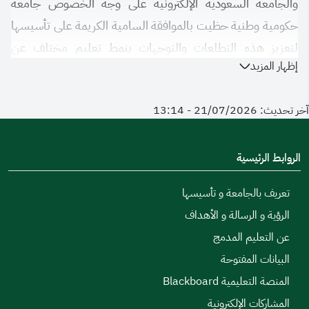
والجامعة السعودية الإلكترونية على وجه الخصوص جامعة
حكومية وطنية حظيت بالموافقة السامية الكريمة على تأسيسها
لتعزيز هذه التطلعات والتوجهات بنمط تعليم مختلف عن
إظهار المزيد
الأنماط التقليدية القائمة فقط على التعليم الحضوري متمثلاً في
(نمط التعليم المدمج) الذي يدعم الاستثمار الأمثل للتقنية
آخر تحديث: 21/07/2026 - 13:14
وتوظيفها في عمليات التعليم الجامعي ويأخذ بمحاسن أنماط
التعليم المختلفة من خلال جمعه بين ( التعليم الحضوري،
والتعليم عن بعد المتزامن وغير المتزامن) في نموذج مميز يسهل
الروابط الرئيسية
للراغبين في التعليم الجامعي مهما كانت ظروفهم وطبيعة
تعريف بالجامعة و تأسيسها
أعمالهم ومستوى أعمارهم إكمال مسيرتهم التعليمية في الجامعة
الرؤية و الرسالة و الأهداف
بيسر وسهولة ويمكن الجامعة من تقديم التعليم الجامعي بجودة
عن التعليم المدمج
عالية.
البيانات المفتوحة
واليوم تتشرف الجامعة السعودية بتقديم خدماتها التعليمية في
المنصة التعليمية Blackboard
توفير فرص التعليم الجامعي لدرجات الدبلوم والبكالوريوس
المشاركات الإلكترونية