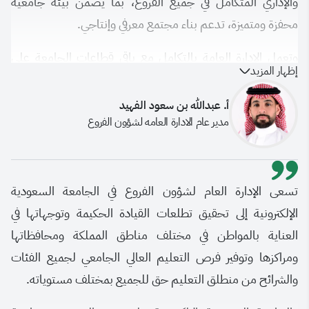
والإداري المتكامل في جميع الفروع، بما يضمن بيئة جامعية
محفزة ومتميزة، تدعم بناء مجتمع معرفي وإنتاجي.
وتعمل الإدارة العامة بالتكامل مع باقي قطاعات الجامعة على
إظهار المزيد
تطوير منظومة أعمال نوعية تستند إلى الاستدامة والابتكار، كما
تتبنى نهجاً استراتيجياً في توسيع نطاق الفروع بما يتماشى مع
أ. عبدالله بن سعود الفهيد
مدير عام الادارة العامه لشؤون الفروع
تطلعات الجامعة نحو التميز، وفي هذا الإطار تسعى الإدارة العامة
إلى تطوير البيئة المكانية والبنية التحتية، وتحسين المباني
الجامعية لتوفير تجربة تعليمية راقية، تواكب طموحات الجامعة
السعودية الإلكترونية وتلبي تطلعات المجتمع في مختلف مناطق
تسعى الإدارة العام لشؤون الفروع في الجامعة السعودية
المملكة.
الإلكترونية إلى تحقيق تطلعات القيادة الحكيمة وتوجهاتها في
العناية بالمواطن في مختلف مناطق المملكة ومحافظاتها
ومراكزها وتوفير فرص التعليم العالي الجامعي لجميع الفئات
والشرائح من منطلق التعليم حق للجميع بمختلف مستوياته.