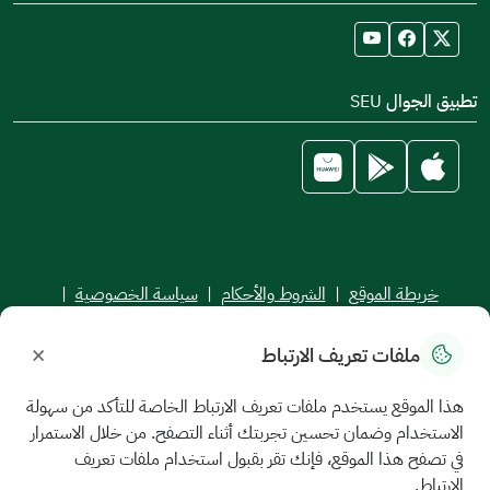
والمستهدفات الوطنية.
ونسأل الله الكريم رب العرش العظيم أن يحقق رؤانا ويوفق
ويسدد أعمالنا حتى تكون فروع الجامعة السعودية الإلكترونية
تطبيق الجوال SEU
نماذج مميزة في تقديم التعليم العالي الجامعي وخدمة
مجتمعاتها.
خريطة الموقع
|
الشروط والأحكام
|
سياسة الخصوصية
|
اتفاقية مستوى الخدمة
×
ملفات تعريف الارتباط
جميع الحقوق محفوظة للجامعة السعودية الإلكترونية © 2026
تم تطويره وصيانته بواسطة الجامعة السعودية الإلكترونية
هذا الموقع يستخدم ملفات تعريف الارتباط الخاصة للتأكد من سهولة
الاستخدام وضمان تحسين تجربتك أثناء التصفح. من خلال الاستمرار
في تصفح هذا الموقع، فإنك تقر بقبول استخدام ملفات تعريف
الارتباط.