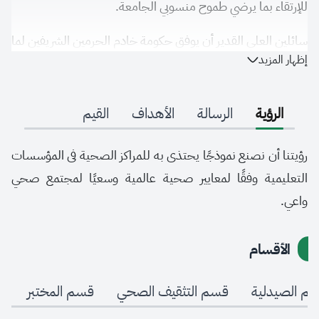
للإرتقاء بما يرضي طموح منسوبي الجامعة.
سائلين العلي القدير أن يوفق حكومة خادم الحرمين الشريفين لما
إظهار المزيد
فيه خير البلاد وأن يوفقنا جميعا لتحقيق ما نطمح إليه وفق
تطلعات إدارة الجامعة رفعة للوطن وتحسين لصحة منسوبي
الجامعة.
الرؤية
الرسالة
الأهداف
القيم
رؤيتنا أن نصنع نموذجًا يحتذى به للمراكز الصحية فى المؤسسات
التعليمية وفقًا لمعايير صحية عالمية وسعيًا لمجتمع صحي
واعي.
الأقسام
م الصيدلية
قسم التثقيف الصحي
قسم المختبر
ق