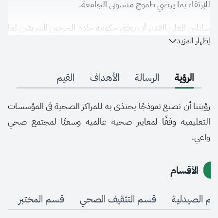
للإرتقاء بما يرضي طموح منسوبي الجامعة.
سائلين العلي القدير أن يوفق حكومة خادم الحرمين الشريفين لما
إظهار المزيد
فيه خير البلاد وأن يوفقنا جميعا لتحقيق ما نطمح إليه وفق
تطلعات إدارة الجامعة رفعة للوطن وتحسين لصحة منسوبي
الجامعة.
الرؤية
الرسالة
الأهداف
القيم
رؤيتنا أن نصنع نموذجًا يحتذى به للمراكز الصحية فى المؤسسات
التعليمية وفقًا لمعايير صحية عالمية وسعيًا لمجتمع صحي
واعي.
الأقسام
م الصيدلية
قسم التثقيف الصحي
قسم المختبر
ق