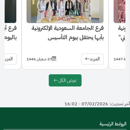
رونية
فرع الجامعة السعودية الإلكترونية
فرع أبها
نوني"
بأبها يحتفل بيوم التأسيس
باليوم ا
السعودي 2025
المزيد
المزيد
27 شعبان 1446
عرض الكل
آخر تحديث: 07/02/2026 - 16:02
الروابط الرئيسية