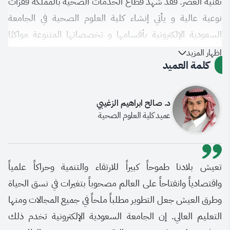
تقنية العصر. فقد شهد قطاع الخدمات الصحية بالمملكة قفزات
نوعية عالية و يأتي إنشاء كلية العلوم الصحية في الجامعة
السعودية الإلكترونية بأقسامها و تخصصاتها المتنوعة مواكبًا
لهذا التطور في الخدمات الصحية تقنيًا ونوعيًا. وتهدف الكلية
إظهار المزيد
كلمة العميد
بشكل عام لتلبية مختلف احتياجات وتطلعات القطاع الصحي
والمجتمع عامة من خلال تخريج طلبة ومتخصصين يحظون
بالمعارف والمهارات العالية القائمة على أسس علمية و مهنية
د. صالح ابراهيم الزغيبي
عميد كلية العلوم الصحية
سليمة بالإضافة إلى إجراء البحوث المتميزة المبنية على الأدلة
والمعلومات و المشاركة في خدمة المجتمع من خلال برامج
الشراكة المجتمعية.
​​تعيش بلادنا طموحاً كبيراً للارتقاء والتنمية وحراكاً علمياً
واقتصادياً وانفتاحاً على العالم مصحوباً بتغيرات في نسق الحياة
وطرق العيش جعل التطوير مطلباً ملحاً في جميع المجالات ومنها
التعليم العالي. إن الجامعة السعودية الإلكترونية تخدم ذلك