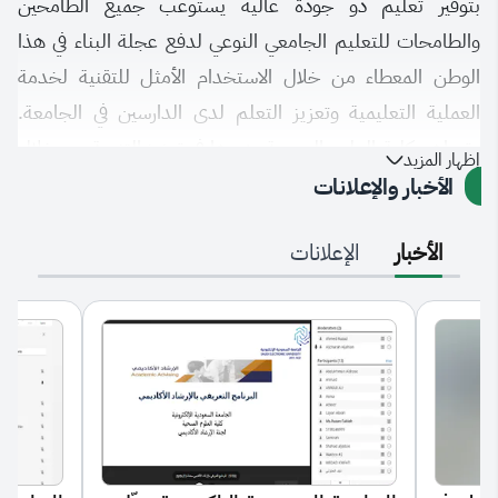
بتوفير تعليم ذو جودة عالية يستوعب جميع الطامحين
والطامحات للتعليم الجامعي النوعي لدفع عجلة البناء في هذا
الوطن المعطاء من خلال الاستخدام الأمثل للتقنية لخدمة
العملية التعليمية وتعزيز التعلم لدى الدارسين في الجامعة.
وتساهم كلية العلوم الصحية بدورها في تعزيز التنمية من خلال
إظهار المزيد
توفير برامج نوعية تخدم سوق العمل و تساهم في تطوير قطاع
الأخبار والإعلانات
الخدمات الصحية وتواكب التوجهات العالمية في تفعيل التقنيات
الأخبار
الإعلانات
والممارسات العلمية الرصينة لرفع كفاءة وجودة الخدمات
الصحية مما ينعكس إيجاباً على صحة ورفاهية المواطنين. لكل
عمل بداية، وسر النجاح والتفوق هو في استمرار المراجعة الدورية
والتطوير سعياً للأفضل.
ختامًا نسأل الله أن يوفقنا لخدمة ديننا ووطننا وأن يكلل الجهود
بالنجاح وأن يحقق التطلعات والطموحات