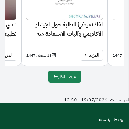
مؤهلة ومميزة من الناحية العلمية والعملية، تنافس في كافة
القطاعات بالهمة والعطاء والصدق والولاء، والإخلاص والانتماء.
َّة
لقاءٌ تعريفيٌّ للطّلبة حول الإرشادِ
نادي القا
الأكاديميِّ وآليات الاستفادة منه
تطبيقيّةًً
المزيد
المزيد
16 شعبان 1447
عرض الكل
آخر تحديث: 19/07/2026 - 12:50
الروابط الرئيسية