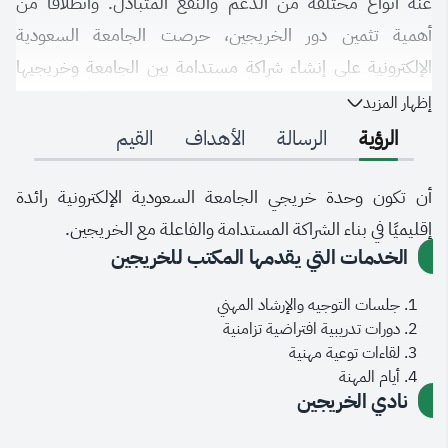
عنه أنواع مختلفة من الدعم والنفع المتبادل. وانطلاقا من
أهمية تثمين دور الخريجين، حرصت الجامعة السعودية
الإلكترونية على إنشاء شراكة مستدامة بين الجامعة و​خريجيها
من جانب، وبين الخريجين بعضهم البعض من جانب آخر، لتعزيز
إظهار المزيد
مكانة الجامعة وحضورها في سوق العمل والمجتمع، مما ينعكس
الرؤية
الرسالة
الأهداف
القيم
إيجابا على جهود التنمية في المملكة العربية السعودية.
أن تكون وحدة خريجي الجامعة السعودية الإلكترونية رائدة
إقليميًا في بناء الشراكة المستدامة والفاعلة مع الخريجين.
الخدمات التي يقدمها المكتب للخريجين
جلسات التوجيه والإرشاد المهني
دورات تدريبية افتراضية تزامنية
لقاءات توعية مهنية
أيام المهنة
نادي الخريجين