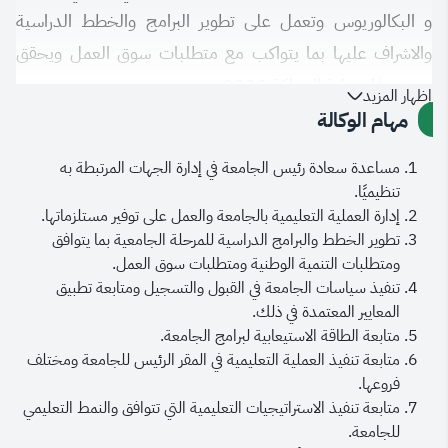
و البكالوريوس وتعمل على تطوير البرامج والخطط الدراسية
والاشراف عليها بما يتواكب مع متطلبات سوق العمل ويحقق
مستهدفات رؤية المملكة 2030.
إظهار المزيد
مهام الوكالة
إن الوكالة تسعى دائماً إلى تعزيز جودة المخرجات التعليمية من
مساعدة سعادة رئيس الجامعة في إدارة الجهات المرتبطة به
خلال دعم الابتكار في أساليب التعليم، وتبني أفضل الممارسات
تنظيميًا.
الأكاديمية، وتوفير بيئة تعليمية محفزة تسهم في إعداد جيل متميز
إدارة العملية التعليمية بالجامعة والعمل على توفير مستلزماتها.
تطوير الخطط والبرامج الدراسية للمرحلة الجامعية بما يتوافق
قادر على خدمة وطنه والمنافسة عالمياً.
ومتطلبات التنمية الوطنية ومتطلبات سوق العمل.
كذلك ، ترحب الوكالة بأي مقترحات أو ملاحظات، من شأنها
تنفيذ سياسات الجامعة في القبول والتسجيل ومتابعة تطبيق
تحسين البيئة التعليمية، وتعمل جاهدة مع الكليات والعمادات
المعايير المعتمدة في ذلك.
متابعة الطاقة الاستيعابية لبرامج الجامعة.
المساندة لتسهيل الخدمات المقدمة للطلبة .
متابعة تنفيذ العملية التعليمية في المقر الرئيس للجامعة ومختلف
وفي الختام نسأل الله أن يحفظ لنا ولاة أمرنا –خادم الحرمين
فروعها.
الشريفين وسمو ولي عهده الأمين- ويديم على وطننا نعمة الأمن
متابعة تنفيذ الاستراتيجيات التعليمية التي تتوافق والنمط التعليمي
للجامعة.
والأمان