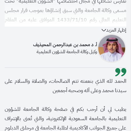
تمارس نشاطها في مجال اختصاصها "الشؤون التعليمية" تحت
مسمى وكالة الجامعة والتي سبق إنشاؤها بموجب قرار مجلس
التعليم العالي رقم 1433/71/10 الموافق عليه من المقام
السامي بالتوجيه البرقي رقم 7385 و تاريخ 1434 وأسند إليها
إظهار المزيد
الشؤون التعليمية بالجامعة وكل ما يتعلق بالبنية التحية
أ. د محمد بن عبدالرحمن المحيذيف
الإلكترونية و تقنية المعلومات وتقنيات التعليم بالجامعة.
وكيل وكالة الجامعة للشؤون التعليمية
الحمد لله الذي بنعمته تتم الصالحات، والصلاة والسلام على
سيدنا محمد وعلى آله وصحبه أجمعين
يطيب لي أن أرحب بكم في صفحة وكالة الجامعة للشؤون
التعليمية بالجامعة السعودية الإلكترونية، والتي تُعنى بالإشراف
على جميع الجوانب الأكاديمية لطلبة الجامعة في مرحلتي الدبلوم