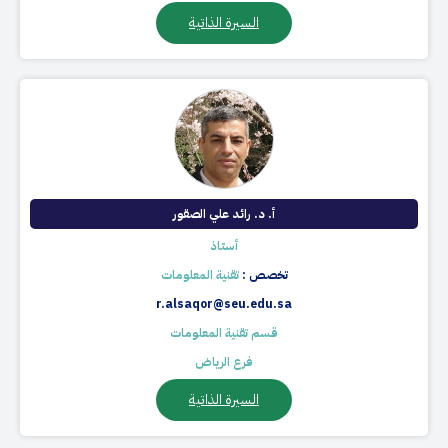
السيرة الذاتية
أ. د. رائد علي الصقور​​
أستاذ​​
تخصص :
تقنية المعلومات
r.alsaqor@seu.edu.sa
قسم تقنية المعلومات
فرع الرياض
السيرة الذاتية