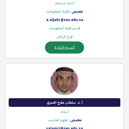
أستاذ مساعد
تخصص :
تقنية المعلومات
a.aljabr@seu.edu.sa
قسم تقنية المعلومات
فرع الرياض
السيرة الذاتية
أ. د. سلطان مفرح العمري
أستاذ
تخصص :
علوم الحاسب
salamri@seu.edu.sa