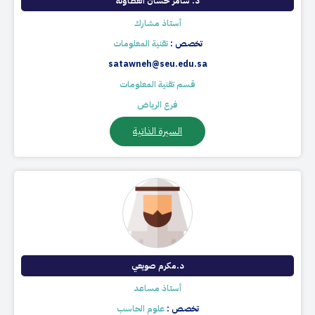
د. سامر حسان العطاونه
أستاذ مشارك
تخصص :
تقنية المعلومات
satawneh@seu.edu.sa
قسم تقنية المعلومات
فرع الرياض
السيرة الذاتية
د.مكرم صويعي
أستاذ مساعد
تخصص :
علوم الحاسب