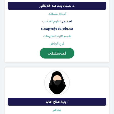
​د. شيماء بنت عبد الله ناقور
أستاذ مساعد
تخصص :
علوم الحاسب
s.nagro@seu.edu.sa
قسم تقنية المعلومات
فرع الرياض
السيرة الذاتية
أ. بثينة صالح العايد​
محاضر