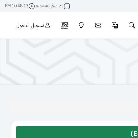
23 صَفَر 1448 هـ
10:48:13 PM
تسجيل الدخول