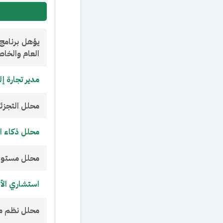
يؤهل برنامج 
العام والخاص
مدير تجارة إل
محلل التجزئة 
محلل ذكاء ال
محلل مستودع
استشاري الأع
محلل نظم مع