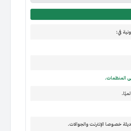
نية في:
على المنظمات.
يًا.
حديثة خصوصا الإنترنت والجوالات.