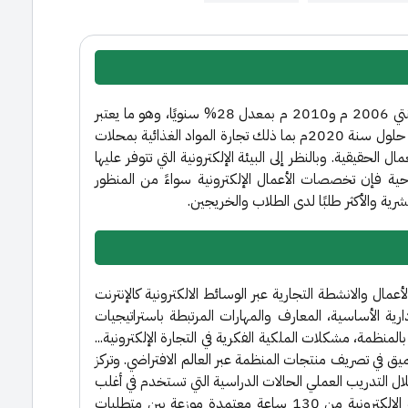
يشهد العالم منذ أكثر من عقدين تنام مضطرد في التجارة الإلكترونية، حيث نما القطاع بين سنتي 2006 م و2010 م بمعدل 28% سنويًا، وهو ما يعتبر
معدلًا عاليًا جدًا. بل إن الدراسات تتوقع تراجعًا كبيرًا في الكثير من قطاعات التجارة التقليدية مع حلول سنة 2020م بما ذلك تجارة المواد الغذائية بمحلات
 الحقيقية. وبالنظر إلى البيئة الإلكترونية التي تتوفر عليها
وحية فإن تخصصات الأعمال الإلكترونية سواءً من المنظور
شرية والأكثر طلبًا لدى الطلاب والخريجين.
مال والانشطة التجارية عبر الوسائط الالكترونية كالإنترنت
رية الأساسية، المعارف والمهارات المرتبطة باستراتيجيات
بالمنظمة، مشكلات الملكية الفكرية في التجارة الإلكترونية...
عميق في تصريف منتجات المنظمة عبر العالم الافتراضي. وتركز
خلال التدريب العملي الحالات الدراسية التي تستخدم في أغلب
المقررات فضلًا عن تنويع استراتيجيات التدريس والتقييم في البرنامج. ويتكون برنامج التجارة الإلكترونية من 130 ساعة معتمدة موزعة بين متطلبات