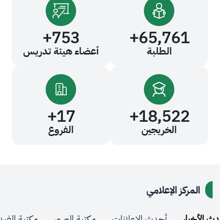
+
753
+
65,76
الطلبة
أعضاء هيئة تدريس
+
17
+
18,52
الخريجين
الفروع
كز الإعلامي
ر
أحدث الإعلانات
مكتبة الصور
مكتبة الفيديو