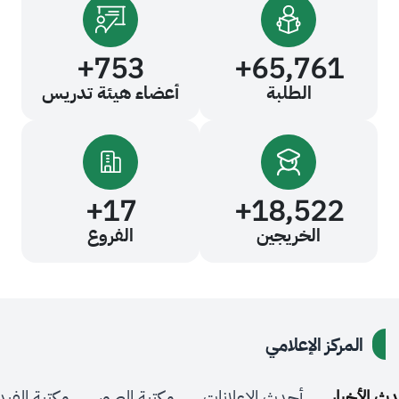
+
753
+
65,76
الطلبة
أعضاء هيئة تدريس
+
17
+
18,52
الخريجين
الفروع
كز الإعلامي
ر
أحدث الإعلانات
مكتبة الصور
مكتبة الفيديو