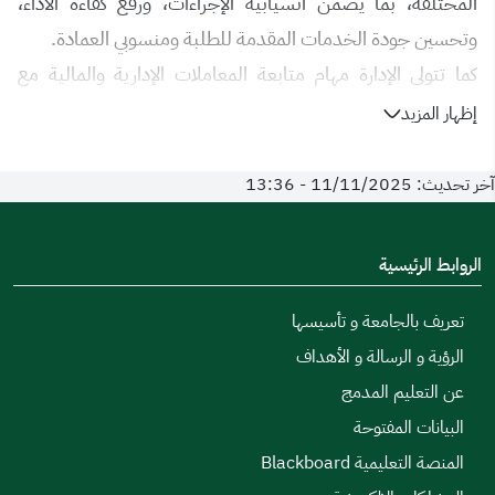
المختلفة، بما يضمن انسيابية الإجراءات، ورفع كفاءة الأداء،
وتحسين جودة الخدمات المقدمة للطلبة ومنسوبي العمادة.
كما تتولى الإدارة مهام متابعة المعاملات الإدارية والمالية مع
الجهات ذات العلاقة داخل الجامعة، إضافة إلى الإشراف على
إظهار المزيد
شؤون الموظفين وسير الأعمال اليومية، دعماً لتحقيق أهداف
العمادة وتمكينها من تنفيذ برامجها وخططها بكفاءة وفعالية.
آخر تحديث: 11/11/2025 - 13:36
الروابط الرئيسية
تعريف بالجامعة و تأسيسها
الرؤية و الرسالة و الأهداف
عن التعليم المدمج
البيانات المفتوحة
المنصة التعليمية Blackboard