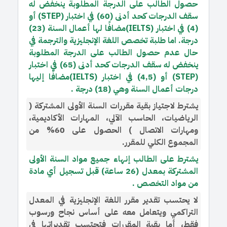
حصول الطالب على الدرجة المطلوبة ينخفض له
سقف الدرجات كحد أدنى (60) في اختبار (STEP) أو
(4) في اختبار (IELTS)مضافًا لها أعمال السنة (23)
درجة. اما طلبة تخصص اللغة الإنجليزية والترجمة في
حال عدم حصول الطالب على الدرجة المطلوبة
ينخفض له سقف الدرجات كحد أدنى (65) في اختبار
(STEP) أو (4,5) في اختبار (IELTS)مضافًا إليها
درجات أعمال السنة وهي (18) درجة .
يشترط لاجتياز بقية مقررات السنة الأولى المشتركة (
الرياضيات، الحاسب الآلي، المهارات الأكاديمية،
ومهارات الاتصال ) الحصول على 60% من
المجموع الكلي للمقرر.
يشترط على الطالب إنهاء جميع مواد السنة الأولى
المشتركة بمعدل (26 ساعة) قبل تسجيل أي مادة
من مواد التخصص .
لا يحتسب تقدير مقرر اللغة الإنجليزية في المعدل
التراكمي ويتعامل معه على أساس نجاح ورسوب
فقط، أما بقية المقررات فتحتسب تقديراتها في