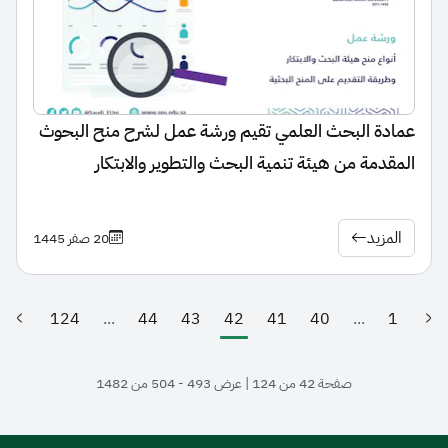
عمادة البحث العلمي تقيم ورشة عمل لشرح منح البحوث
المقدمة من هيئة تنمية البحث والتطوير والابتكار
المزيد
20 صفر 1445
124
...
44
43
42
41
40
...
1
(الصفحة الحالية)
صفحة 42 من 124 | عرض 493 - 504 من 1482